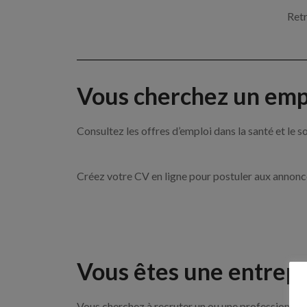
Retr
Vous cherchez un empl
Consultez les offres d’emploi dans la santé et l
Créez votre CV en ligne pour postuler aux annon
Vous êtes une entrepr
Vous cherchez à recruter un ou une professionnell