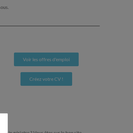
sous.
Voir les offres d'emploi
Créez votre CV !
ecin gériatre ? Vous êtes sur le bon site.