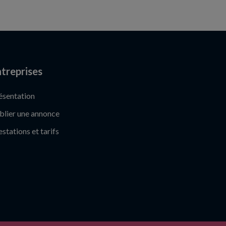
treprises
ésentation
blier une annonce
estations et tarifs