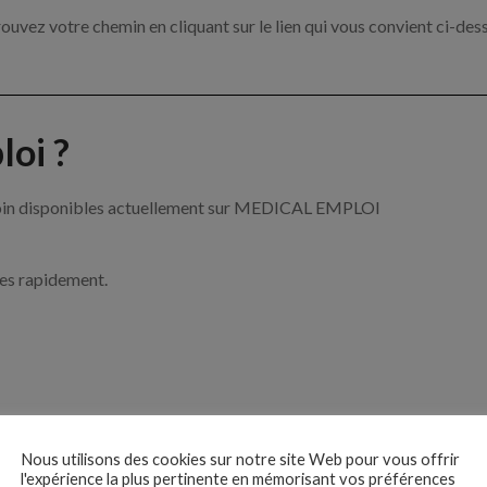
ouvez votre chemin en cliquant sur le lien qui vous convient ci-des
oi ?
e soin disponibles actuellement sur MEDICAL EMPLOI
ces rapidement.
ise ?
Nous utilisons des cookies sur notre site Web pour vous offrir
l'expérience la plus pertinente en mémorisant vos préférences
e de santé par exemple un infirmier, un pharmacien ou encore un méd