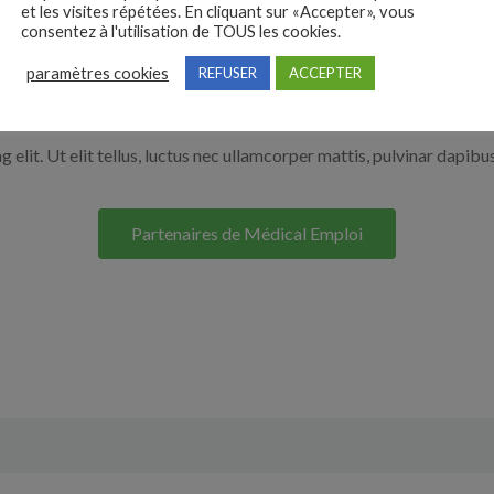
et les visites répétées. En cliquant sur «Accepter», vous
r en cliquant sur le bouton ci-dessous.
consentez à l'utilisation de TOUS les cookies.
paramètres cookies
REFUSER
ACCEPTER
Nos solutions entreprises
elit. Ut elit tellus, luctus nec ullamcorper mattis, pulvinar dapibus
Partenaires de Médical Emploi