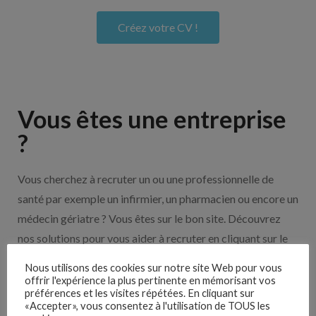
Créez votre CV !
Vous êtes une entreprise
?
Vous cherchez à recruter un ou une professionnelle de
santé par exemple un infirmier, un pharmacien ou encore un
médecin gériatre ? Vous êtes sur le bon site. Découvrez
nos solutions pour vous aider à recruter en cliquant sur le
bouton ci-dessous.
Nous utilisons des cookies sur notre site Web pour vous
offrir l'expérience la plus pertinente en mémorisant vos
préférences et les visites répétées. En cliquant sur
Nos solutions entreprises
«Accepter», vous consentez à l'utilisation de TOUS les