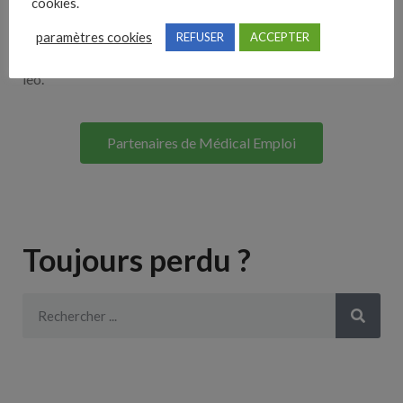
cookies.
Lorem ipsum dolor sit amet, consectetur adipiscing elit. Ut
paramètres cookies
REFUSER
ACCEPTER
elit tellus, luctus nec ullamcorper mattis, pulvinar dapibus
leo.
Partenaires de Médical Emploi
Toujours perdu ?