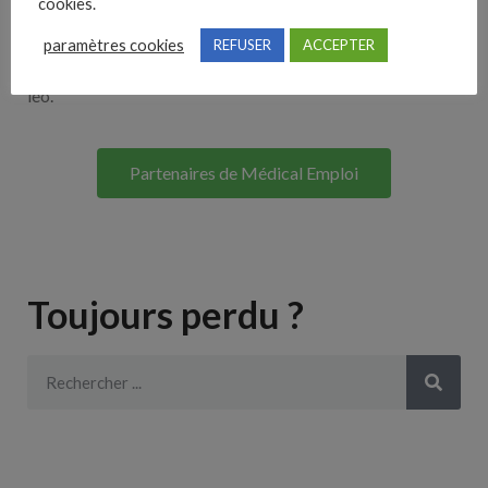
cookies.
Lorem ipsum dolor sit amet, consectetur adipiscing elit. Ut
paramètres cookies
REFUSER
ACCEPTER
elit tellus, luctus nec ullamcorper mattis, pulvinar dapibus
leo.
Partenaires de Médical Emploi
Toujours perdu ?