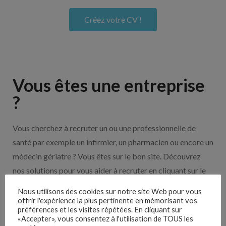
Créez votre CV !
Vous êtes une entreprise
?
Vous cherchez à recruter un ou une professionnelle de
santé par exemple un infirmier, un pharmacien ou encore un
médecin gériatre ? Vous êtes sur le bon site. Découvrez
nos solutions pour vous aider à recruter en cliquant sur le
bouton ci-dessous.
Nous utilisons des cookies sur notre site Web pour vous
offrir l'expérience la plus pertinente en mémorisant vos
préférences et les visites répétées. En cliquant sur
Nos solutions entreprises
«Accepter», vous consentez à l'utilisation de TOUS les