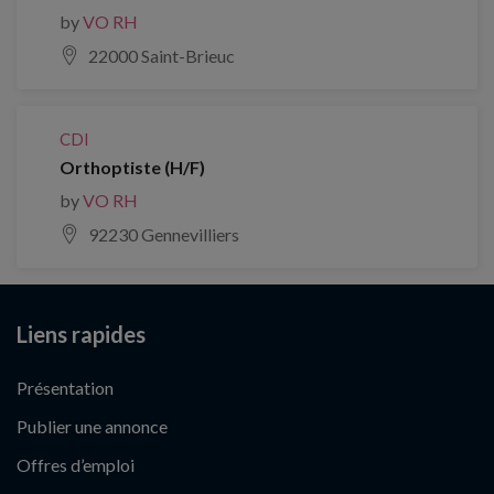
by
VO RH
22000 Saint-Brieuc
CDI
Orthoptiste (H/F)
by
VO RH
92230 Gennevilliers
Liens rapides
Présentation
Publier une annonce
Offres d’emploi