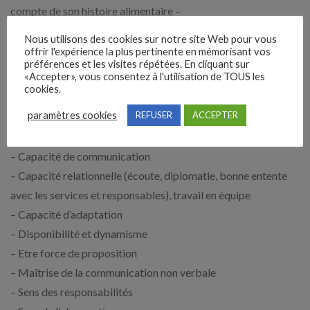
compte de son histoire alimentaire –
– Travailler en équipe interprofessionnelle
Nous utilisons des cookies sur notre site Web pour vous
– Évaluer la prestation des repas en restauration, la qualité
offrir l'expérience la plus pertinente en mémorisant vos
préférences et les visites répétées. En cliquant sur
des pratiques et les résultats
«Accepter», vous consentez à l'utilisation de TOUS les
– Éduquer, conseiller le patient et l’entourage en vue d’une
cookies.
démarche d’autonomisation
paramètres cookies
REFUSER
ACCEPTER
Savoir être attendu :
– Capacité de communication
– Capacité relationnelle (écoute, diplomatie, bonne entente
avec les services et responsables), travail en équipe
– Capacité d’adaptation
– Disponibilité et dynamisme
– Etre force de proposition
– Maîtrise de la communication non verbale
– Sens des responsabilités