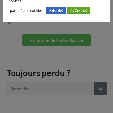
cookies.
Lorem ipsum dolor sit amet, consectetur adipiscing elit. Ut
paramètres cookies
REFUSER
ACCEPTER
elit tellus, luctus nec ullamcorper mattis, pulvinar dapibus
leo.
Partenaires de Médical Emploi
Toujours perdu ?