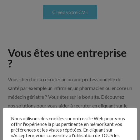
Créez votre CV !
Vous êtes une entreprise
?
Vous cherchez à recruter un ou une professionnelle de
santé par exemple un infirmier, un pharmacien ou encore un
médecin gériatre ? Vous êtes sur le bon site. Découvrez
nos solutions pour vous aider à recruter en cliquant sur le
bouton ci-dessous.
Nous utilisons des cookies sur notre site Web pour vous
offrir l'expérience la plus pertinente en mémorisant vos
préférences et les visites répétées. En cliquant sur
Nos solutions entreprises
«Accepter», vous consentez à l'utilisation de TOUS les