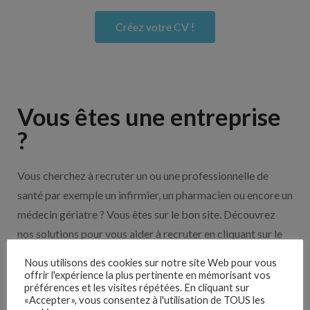
Créez votre CV !
Vous êtes une entreprise
?
Vous cherchez à recruter un ou une professionnelle de
santé par exemple un infirmier, un pharmacien ou encore un
médecin gériatre ? Vous êtes sur le bon site. Découvrez
nos solutions pour vous aider à recruter en cliquant sur le
bouton ci-dessous.
Nous utilisons des cookies sur notre site Web pour vous
offrir l'expérience la plus pertinente en mémorisant vos
préférences et les visites répétées. En cliquant sur
Nos solutions entreprises
«Accepter», vous consentez à l'utilisation de TOUS les