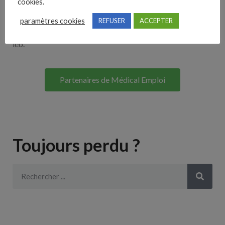
cookies.
Lorem ipsum dolor sit amet, consectetur adipiscing elit. Ut
paramètres cookies
REFUSER
ACCEPTER
elit tellus, luctus nec ullamcorper mattis, pulvinar dapibus
leo.
Partenaires de Médical Emploi
Toujours perdu ?