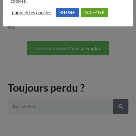
cookies.
Lorem ipsum dolor sit amet, consectetur adipiscing elit. Ut
paramètres cookies
REFUSER
ACCEPTER
elit tellus, luctus nec ullamcorper mattis, pulvinar dapibus
leo.
Partenaires de Médical Emploi
Toujours perdu ?