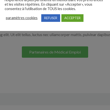
et les visites répétées. En cliquant sur «Accepter», vous
r en cliquant sur le bouton ci-dessous.
consentez à l'utilisation de TOUS les cookies.
paramètres cookies
REFUSER
ACCEPTER
Nos solutions entreprises
elit. Ut elit tellus, luctus nec ullamcorper mattis, pulvinar dapibus
Partenaires de Médical Emploi