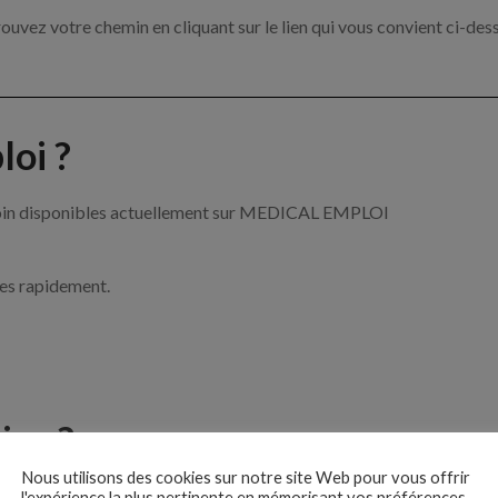
ouvez votre chemin en cliquant sur le lien qui vous convient ci-des
oi ?
e soin disponibles actuellement sur MEDICAL EMPLOI
ces rapidement.
ise ?
Nous utilisons des cookies sur notre site Web pour vous offrir
e de santé par exemple un infirmier, un pharmacien ou encore un méd
l'expérience la plus pertinente en mémorisant vos préférences