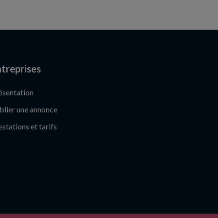
treprises
ésentation
blier une annonce
estations et tarifs