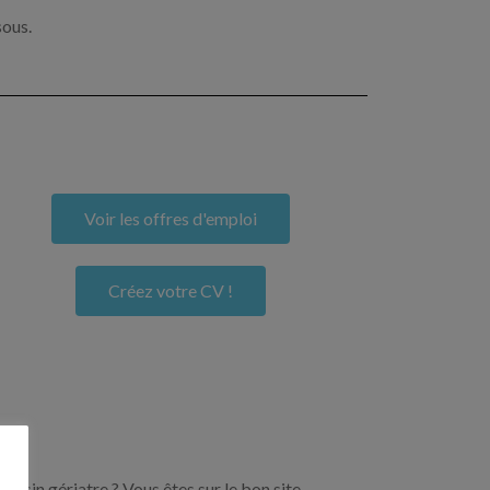
sous.
Voir les offres d'emploi
Créez votre CV !
ecin gériatre ? Vous êtes sur le bon site.