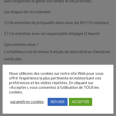
Sait s’organiser et gérer son temps et ses priorités.
Les étapes de recrutement
1) Un entretien de préqualification avec les RH (15 minutes)
2 ) Un entretien avec un responsable d’équipe (1 heure)
Qui sommes-nous ?
Cerballiance est le réseau français de laboratoires d’analyses
médicales.
Au cœur de la chaîne de santé, nous accompagnons le
parcours du patient pour une meilleure prise en charge lors
Nous utilisons des cookies sur notre site Web pour vous
offrir l'expérience la plus pertinente en mémorisant vos
des étapes de soin. Nos équipes œuvrent chaque jour pour
préférences et les visites répétées. En cliquant sur
«Accepter», vous consentez à l'utilisation de TOUS les
améliorer la santé de nos patients via une offre adaptée
cookies.
d’analyses de routines et spécialisées.
paramètres cookies
REFUSER
ACCEPTER
Expérience demandée