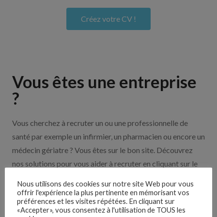
Créez votre CV !
Vous êtes une entreprise
?
Vous cherchez à recruter un ou une professionnelle de
santé par exemple un infirmier, un pharmacien ou encore un
médecin gériatre ? Vous êtes sur le bon site. Découvrez
nos solutions pour vous aider à recruter en cliquant sur le
bouton ci-dessous.
Nous utilisons des cookies sur notre site Web pour vous
offrir l'expérience la plus pertinente en mémorisant vos
préférences et les visites répétées. En cliquant sur
Nos solutions entreprises
«Accepter», vous consentez à l'utilisation de TOUS les