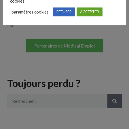
cookies.
Lorem ipsum dolor sit amet, consectetur adipiscing elit. Ut
paramètres cookies
REFUSER
ACCEPTER
elit tellus, luctus nec ullamcorper mattis, pulvinar dapibus
leo.
Partenaires de Médical Emploi
Toujours perdu ?