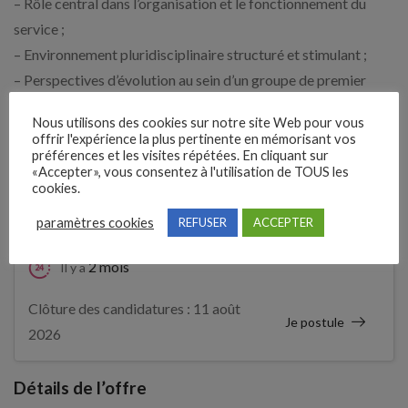
– Rôle central dans l’organisation et le fonctionnement du
service ;
– Environnement pluridisciplinaire structuré et stimulant ;
– Perspectives d’évolution au sein d’un groupe de premier
plan.
Nous utilisons des cookies sur notre site Web pour vous
offrir l'expérience la plus pertinente en mémorisant vos
préférences et les visites répétées. En cliquant sur
Expérience demandée
«Accepter», vous consentez à l'utilisation de TOUS les
cookies.
Débutant accepté
paramètres cookies
REFUSER
ACCEPTER
2 mois
Il y a
Clôture des candidatures : 11 août
Je postule
2026
Détails de l’offre