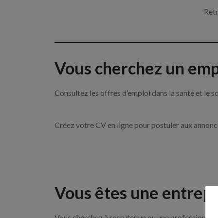
Retr
Vous cherchez un empl
Consultez les offres d’emploi dans la santé et l
Créez votre CV en ligne pour postuler aux annon
Vous êtes une entrepr
Vous cherchez à recruter un ou une professionnell