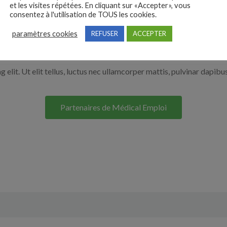
et les visites répétées. En cliquant sur «Accepter», vous
r en cliquant sur le bouton ci-dessous.
consentez à l'utilisation de TOUS les cookies.
paramètres cookies
REFUSER
ACCEPTER
Nos solutions entreprises
elit. Ut elit tellus, luctus nec ullamcorper mattis, pulvinar dapibus
Partenaires de Médical Emploi