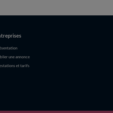
treprises
ésentation
blier une annonce
estations et tarifs