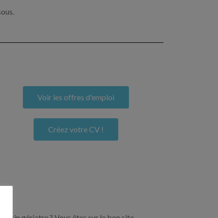
sous.
Voir les offres d'emploi
Créez votre CV !
ecin gériatre ? Vous êtes sur le bon site.