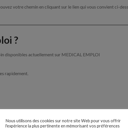
ouvez votre chemin en cliquant sur le lien qui vous convient ci-des
oi ?
e soin disponibles actuellement sur MEDICAL EMPLOI
ces rapidement.
ise ?
Nous utilisons des cookies sur notre site Web pour vous offrir
l'expérience la plus pertinente en mémorisant vos préférences
e de santé par exemple un infirmier, un pharmacien ou encore un méd