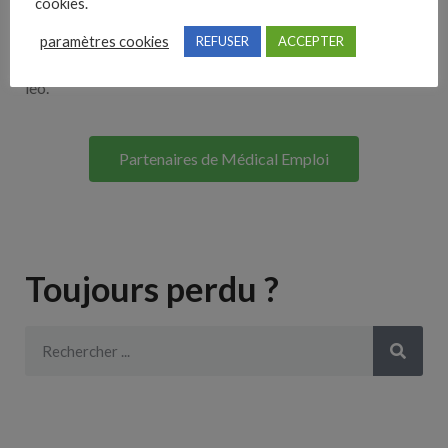
cookies.
Lorem ipsum dolor sit amet, consectetur adipiscing elit. Ut
paramètres cookies
REFUSER
ACCEPTER
elit tellus, luctus nec ullamcorper mattis, pulvinar dapibus
leo.
Partenaires de Médical Emploi
Toujours perdu ?