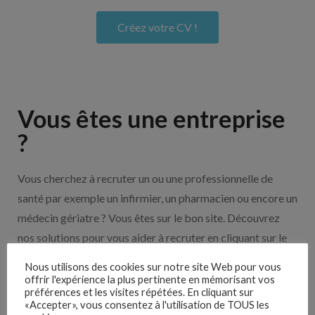
Créez votre CV !
Vous êtes une entreprise
?
Vous cherchez à recruter un ou une professionnelle de
santé par exemple un infirmier, un pharmacien ou encore un
médecin gériatre ? Vous êtes sur le bon site. Découvrez
nos solutions pour vous aider à recruter en cliquant sur le
bouton ci-dessous.
Nous utilisons des cookies sur notre site Web pour vous
offrir l'expérience la plus pertinente en mémorisant vos
préférences et les visites répétées. En cliquant sur
Nos solutions entreprises
«Accepter», vous consentez à l'utilisation de TOUS les