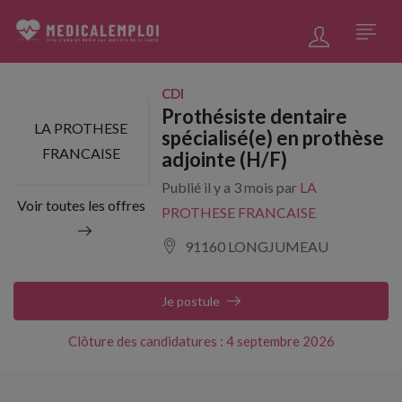
CDI
Prothésiste dentaire
LA PROTHESE
spécialisé(e) en prothèse
FRANCAISE
adjointe (H/F)
Publié il y a 3 mois par
LA
Voir toutes les offres
PROTHESE FRANCAISE
91160 LONGJUMEAU
Je postule
Clôture des candidatures : 4 septembre 2026