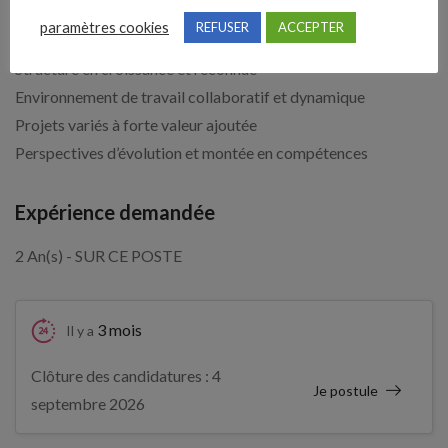
Respect des normes d’hygiène et de sécurité (port des EPI)
paramètres cookies
REFUSER
ACCEPTER
Pourquoi rejoindre La Prothèse Française ?
Structure en croissance et reconnue
Environnement de travail collaboratif et dynamique
Projets variés à forte valeur ajoutée
Perspectives d’évolution et montée en compétences
Expérience demandée
2 An(s) - SUR CE POSTE
3 mois
Il y a
Clôture des candidatures : 4
Je postule
septembre 2026