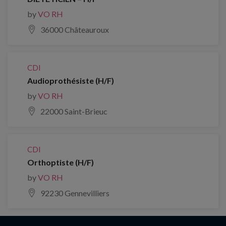
by
VO RH
36000 Châteauroux
CDI
Audioprothésiste (H/F)
by
VO RH
22000 Saint-Brieuc
CDI
Orthoptiste (H/F)
by
VO RH
92230 Gennevilliers