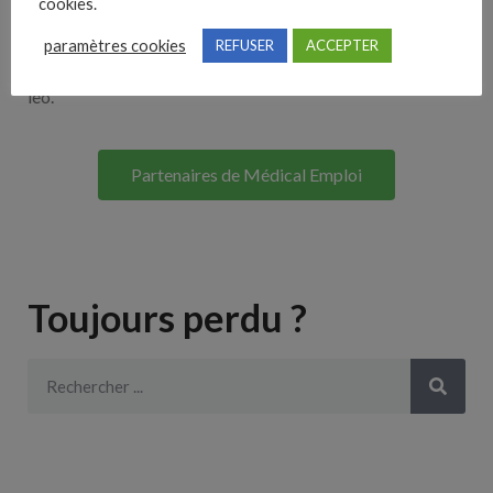
cookies.
Lorem ipsum dolor sit amet, consectetur adipiscing elit. Ut
paramètres cookies
REFUSER
ACCEPTER
elit tellus, luctus nec ullamcorper mattis, pulvinar dapibus
leo.
Partenaires de Médical Emploi
Toujours perdu ?