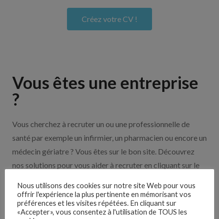
Créez votre CV !
Vous êtes une entreprise
?
Vous cherchez à recruter un ou une professionnelle de
santé par exemple un infirmier, un pharmacien ou encore un
médecin gériatre ? Vous êtes sur le bon site. Découvrez
nos solutions pour vous aider à recruter en cliquant sur le
bouton ci-dessous.
Nous utilisons des cookies sur notre site Web pour vous
offrir l'expérience la plus pertinente en mémorisant vos
préférences et les visites répétées. En cliquant sur
Nos solutions entreprises
«Accepter», vous consentez à l'utilisation de TOUS les