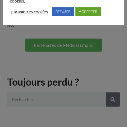
cookies.
Lorem ipsum dolor sit amet, consectetur adipiscing elit. Ut
paramètres cookies
REFUSER
ACCEPTER
elit tellus, luctus nec ullamcorper mattis, pulvinar dapibus
leo.
Partenaires de Médical Emploi
Toujours perdu ?