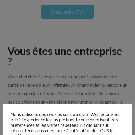
Créez votre CV !
Vous êtes une entreprise
?
Vous cherchez à recruter un ou une professionnelle de
santé par exemple un infirmier, un pharmacien ou encore un
médecin gériatre ? Vous êtes sur le bon site. Découvrez
nos solutions pour vous aider à recruter en cliquant sur le
bouton ci-dessous.
Nous utilisons des cookies sur notre site Web pour vous
offrir l'expérience la plus pertinente en mémorisant vos
préférences et les visites répétées. En cliquant sur
Nos solutions entreprises
«Accepter», vous consentez à l'utilisation de TOUS les