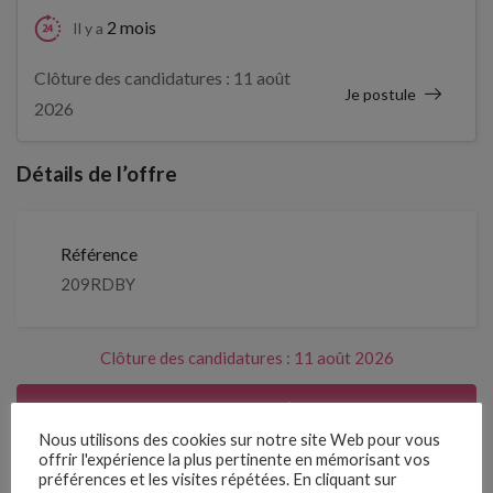
2 mois
Il y a
Clôture des candidatures : 11 août
Je postule
2026
Détails de l’offre
Référence
209RDBY
Clôture des candidatures : 11 août 2026
Je postule
Nous utilisons des cookies sur notre site Web pour vous
offrir l'expérience la plus pertinente en mémorisant vos
Emplois similaires
préférences et les visites répétées. En cliquant sur