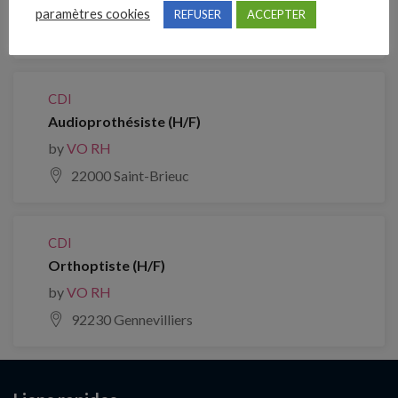
by
VO RH
paramètres cookies
REFUSER
ACCEPTER
36000 Châteauroux
CDI
Audioprothésiste (H/F)
by
VO RH
22000 Saint-Brieuc
CDI
Orthoptiste (H/F)
by
VO RH
92230 Gennevilliers