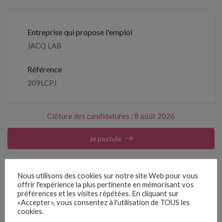
Entreprise qui propose l'emploi
JACQ LAB
Référence
209LCPJ
Clôture des candidatures : 8 août 2026
Je postule
Emplois similaires
Nous utilisons des cookies sur notre site Web pour vous
offrir l'expérience la plus pertinente en mémorisant vos
préférences et les visites répétées. En cliquant sur
CDI
«Accepter», vous consentez à l'utilisation de TOUS les
DIÉTÉTICIEN – H/F
cookies.