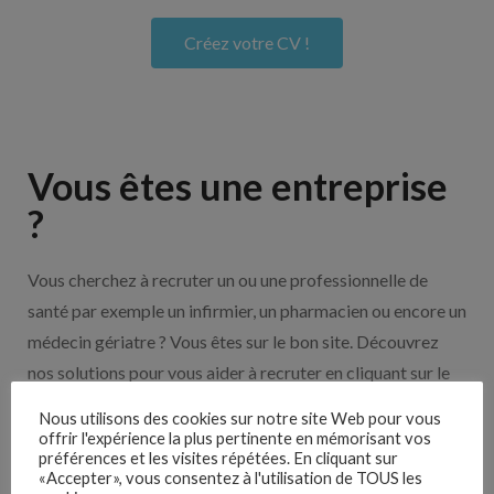
Créez votre CV !
Vous êtes une entreprise
?
Vous cherchez à recruter un ou une professionnelle de
santé par exemple un infirmier, un pharmacien ou encore un
médecin gériatre ? Vous êtes sur le bon site. Découvrez
nos solutions pour vous aider à recruter en cliquant sur le
bouton ci-dessous.
Nous utilisons des cookies sur notre site Web pour vous
offrir l'expérience la plus pertinente en mémorisant vos
préférences et les visites répétées. En cliquant sur
Nos solutions entreprises
«Accepter», vous consentez à l'utilisation de TOUS les