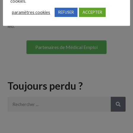
cookies.
Lorem ipsum dolor sit amet, consectetur adipiscing elit. Ut
paramètres cookies
REFUSER
ACCEPTER
elit tellus, luctus nec ullamcorper mattis, pulvinar dapibus
leo.
Partenaires de Médical Emploi
Toujours perdu ?