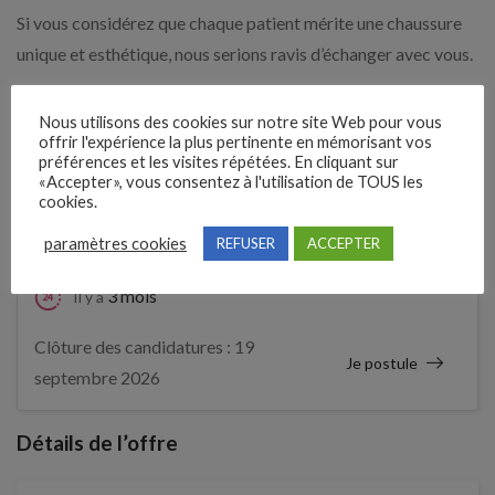
Si vous considérez que chaque patient mérite une chaussure
unique et esthétique, nous serions ravis d’échanger avec vous.
Faites-nous parvenir votre parcours par email.
Nous utilisons des cookies sur notre site Web pour vous
offrir l'expérience la plus pertinente en mémorisant vos
Expérience demandée
préférences et les visites répétées. En cliquant sur
«Accepter», vous consentez à l'utilisation de TOUS les
cookies.
Débutant accepté
paramètres cookies
REFUSER
ACCEPTER
3 mois
Il y a
Clôture des candidatures : 19
Je postule
septembre 2026
Détails de l’offre