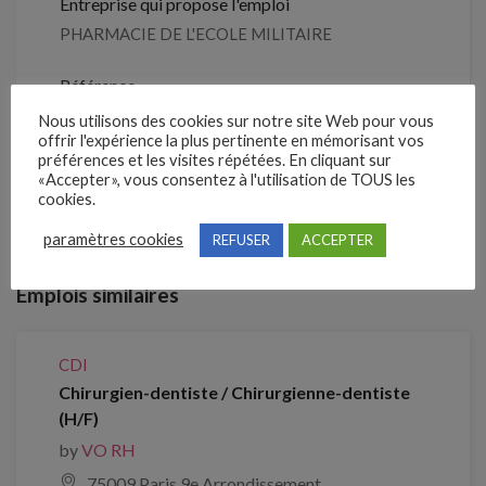
Entreprise qui propose l'emploi
PHARMACIE DE L'ECOLE MILITAIRE
Référence
209PVBF
Nous utilisons des cookies sur notre site Web pour vous
offrir l'expérience la plus pertinente en mémorisant vos
préférences et les visites répétées. En cliquant sur
«Accepter», vous consentez à l'utilisation de TOUS les
Clôture des candidatures : 14 septembre 2026
cookies.
Je postule
paramètres cookies
REFUSER
ACCEPTER
Emplois similaires
CDI
Chirurgien-dentiste / Chirurgienne-dentiste
(H/F)
by
VO RH
75009 Paris 9e Arrondissement