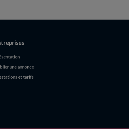
treprises
ésentation
blier une annonce
estations et tarifs