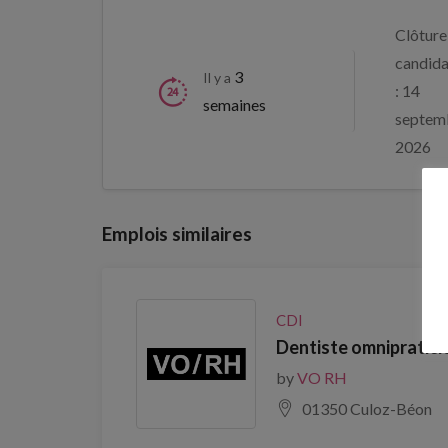
Clôture
candida
3
Il y a
: 14
semaines
septem
2026
Emplois similaires
CDI
Dentiste omnipratici
by
VO RH
01350 Culoz-Béon