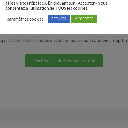
et les visites répétées. En cliquant sur «Accepter», vous
r en cliquant sur le bouton ci-dessous.
consentez à l'utilisation de TOUS les cookies.
paramètres cookies
REFUSER
ACCEPTER
Nos solutions entreprises
elit. Ut elit tellus, luctus nec ullamcorper mattis, pulvinar dapibus
Partenaires de Médical Emploi