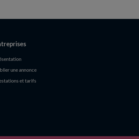
treprises
ésentation
blier une annonce
estations et tarifs