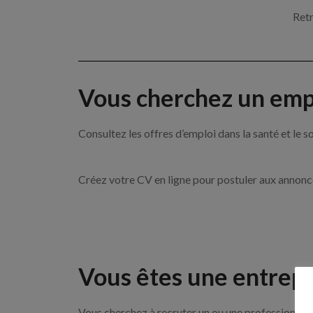
Retr
Vous cherchez un empl
Consultez les offres d’emploi dans la santé et l
Créez votre CV en ligne pour postuler aux annon
Vous êtes une entrepr
Vous cherchez à recruter un ou une professionnell