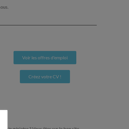
sous.
Voir les offres d'emploi
Créez votre CV !
ecin gériatre ? Vous êtes sur le bon site.