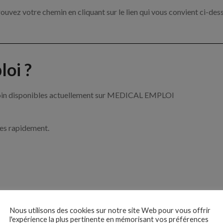
ouvez votre chemin en cliquant sur le lien qui vous convient ci-des
oi ?
e soin disponibles actuellement sur MEDICAL EMPLOI
ces rapidement.
ise ?
Nous utilisons des cookies sur notre site Web pour vous offrir
l'expérience la plus pertinente en mémorisant vos préférences
e de santé par exemple un infirmier, un pharmacien ou encore un méd