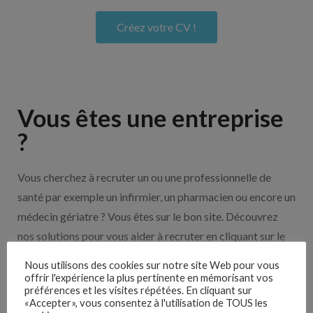
Créez votre CV !
Vous êtes une entreprise
?
Vous cherchez à recruter un ou une professionnelle de
santé par exemple un infirmier, un pharmacien ou encore un
médecin gériatre ? Vous êtes sur le bon site. Découvrez
nos solutions pour vous aider à recruter en cliquant sur le
bouton ci-dessous.
Nous utilisons des cookies sur notre site Web pour vous
offrir l'expérience la plus pertinente en mémorisant vos
préférences et les visites répétées. En cliquant sur
Nos solutions entreprises
«Accepter», vous consentez à l'utilisation de TOUS les