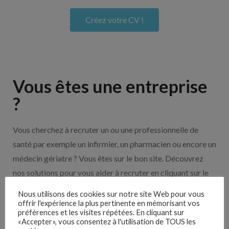
Créez votre CV !
Vous êtes une entreprise
?
Vous cherchez à recruter un ou une professionnelle de
santé par exemple un infirmier, un pharmacien ou encore un
médecin gériatre ? Vous êtes sur le bon site. Découvrez
nos solutions pour vous aider à recruter en cliquant sur le
bouton ci-dessous.
Nous utilisons des cookies sur notre site Web pour vous
offrir l'expérience la plus pertinente en mémorisant vos
préférences et les visites répétées. En cliquant sur
Nos solutions entreprises
«Accepter», vous consentez à l'utilisation de TOUS les