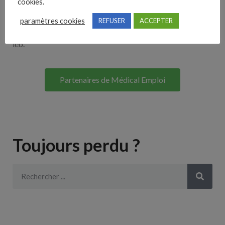
cookies.
Lorem ipsum dolor sit amet, consectetur adipiscing elit. Ut
paramètres cookies
REFUSER
ACCEPTER
elit tellus, luctus nec ullamcorper mattis, pulvinar dapibus
leo.
Partenaires de Médical Emploi
Toujours perdu ?