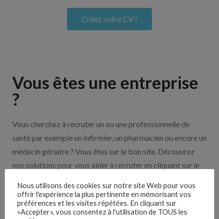
Créez votre CV !
Vous êtes une entreprise
?
Vous cherchez à recruter un ou une professionnelle de
santé par exemple un infirmier, un pharmacien ou encore un
médecin gériatre ? Vous êtes sur le bon site. Découvrez
nos solutions pour vous aider à recruter en cliquant sur le
bouton ci-dessous.
Nous utilisons des cookies sur notre site Web pour vous
offrir l'expérience la plus pertinente en mémorisant vos
préférences et les visites répétées. En cliquant sur
Nos solutions entreprises
«Accepter», vous consentez à l'utilisation de TOUS les