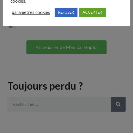
cookies.
Lorem ipsum dolor sit amet, consectetur adipiscing elit. Ut
paramètres cookies
REFUSER
ACCEPTER
elit tellus, luctus nec ullamcorper mattis, pulvinar dapibus
leo.
Partenaires de Médical Emploi
Toujours perdu ?