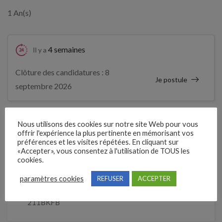
1 An(s)
4 semaines
Il y a
Clôture des candidatures : 8
Je postule
septembre 2026
Détails de l’offre
Nous utilisons des cookies sur notre site Web pour vous
offrir l'expérience la plus pertinente en mémorisant vos
préférences et les visites répétées. En cliquant sur
«Accepter», vous consentez à l'utilisation de TOUS les
Entreprise qui propose l'emploi
cookies.
TREMA
paramètres cookies
REFUSER
ACCEPTER
Référence
211BKFB