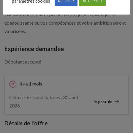
paramètres cookies
REFUSER
ACCEPTER
Rejoignez-nous et contribuez au succès continu du Réseau
LAGARRIGUE. Faites partie d’une équipe dynamique et
épanouissante où vos compétences et votre ambition seront
valorisées.
Expérience demandée
Débutant accepté
1 mois
Il y a
Clôture des candidatures : 30 août
Je postule
2026
Détails de l’offre