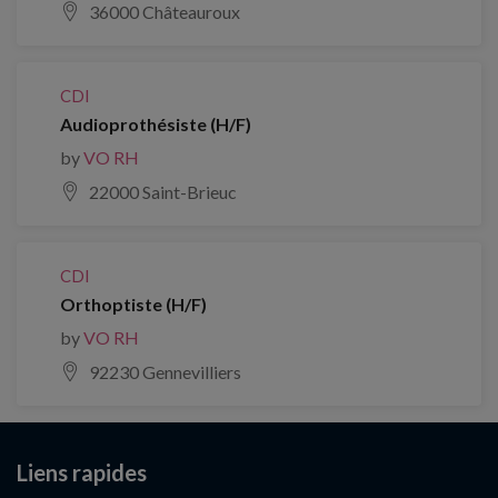
36000 Châteauroux
CDI
Audioprothésiste (H/F)
by
VO RH
22000 Saint-Brieuc
CDI
Orthoptiste (H/F)
by
VO RH
92230 Gennevilliers
Liens rapides