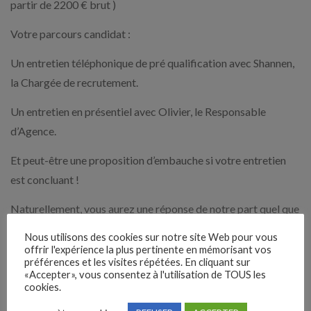
partir de 2200 € brut )
Votre parcours candidat :
Un entretien téléphonique de pré qualification avec Shannen,
la Chargée de recrutement.
Un entretien en présentiel avec Olivier, le Responsable
d’Agence.
Et peut-être une proposition d’embauche si votre entretien
est concluant !
Naturellement, vous aurez une réponse de notre part quel que
soit l’issue de l’entretien.
Nous utilisons des cookies sur notre site Web pour vous
offrir l'expérience la plus pertinente en mémorisant vos
Dans le cadre de notre politique diversité, nous portons une
préférences et les visites répétées. En cliquant sur
«Accepter», vous consentez à l'utilisation de TOUS les
attention particulière, à compétences égales, aux
cookies.
candidatures des personnes en situation de handicap.