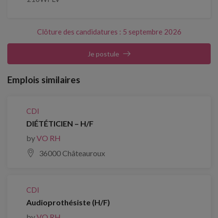
Clôture des candidatures : 5 septembre 2026
Je postule
Emplois similaires
CDI
DIÉTÉTICIEN – H/F
by
VO RH
36000 Châteauroux
CDI
Audioprothésiste (H/F)
by
VO RH