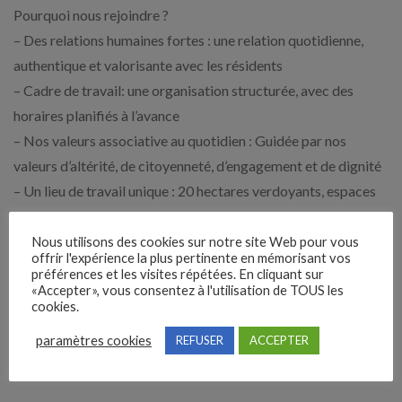
Pourquoi nous rejoindre ?
– Des relations humaines fortes : une relation quotidienne,
authentique et valorisante avec les résidents
– Cadre de travail: une organisation structurée, avec des
horaires planifiés à l’avance
– Nos valeurs associative au quotidien : Guidée par nos
valeurs d’altérité, de citoyenneté, d’engagement et de dignité
– Un lieu de travail unique : 20 hectares verdoyants, espaces
aménagés, mini-ferme et animations
– Formation : des formations variées (hypnose, snoezelen,
Nous utilisons des cookies sur notre site Web pour vous
offrir l'expérience la plus pertinente en mémorisant vos
soins palliatifs, CAA.) pour accompagner votre évolution
préférences et les visites répétées. En cliquant sur
professionnelle et soutenir la qualité de l’accompagnement
«Accepter», vous consentez à l'utilisation de TOUS les
cookies.
sur-mesure des résidents
paramètres cookies
– CSE : Chèques Vacances, Cadhoc, réductions (cinéma,
REFUSER
ACCEPTER
Calicéo, Chèque Lire), remboursements sport/culture…