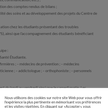
ction des comptes rendus de bilans ;
ualité des soins et au développement des projets du Centre de
ion chez les étudiants présentant des troubles
, ainsi que l’accompagnement des étudiants bénéficiant
ipe :
 Santé Étudiante.
nfirmières ; – médecins de prévention ; – médecins
éticienne ; – addictologue ; – orthophoniste ; – personnels
ert du lundi au vendredi ainsi que le samedi matin. Les
 les autres professionnels du service.
Nous utilisons des cookies sur notre site Web pour vous offrir
l'expérience la plus pertinente en mémorisant vos préférences
emps partiel 50% avec possibilité d’évolution vers un temps
et les visites répétées. En cliquant sur «Accepter», vous