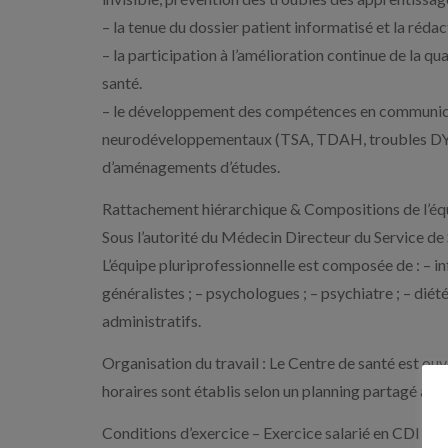
– la tenue du dossier patient informatisé et la réda
– la participation à l’amélioration continue de la q
santé.
– le développement des compétences en communicat
neurodéveloppementaux (TSA, TDAH, troubles DYS)
d’aménagements d’études.
Rattachement hiérarchique & Compositions de l’équ
Sous l’autorité du Médecin Directeur du Service de
L’équipe pluriprofessionnelle est composée de : – i
généralistes ; – psychologues ; – psychiatre ; – diét
administratifs.
Organisation du travail : Le Centre de santé est ouv
horaires sont établis selon un planning partagé avec
Conditions d’exercice – Exercice salarié en CDI à t