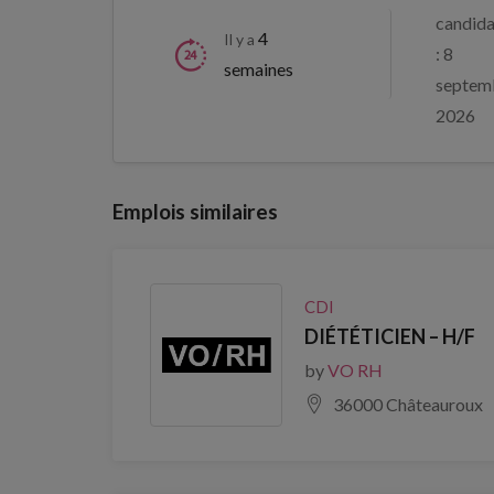
candida
4
Il y a
: 8
semaines
septem
2026
Emplois similaires
CDI
DIÉTÉTICIEN – H/F
by
VO RH
36000 Châteauroux