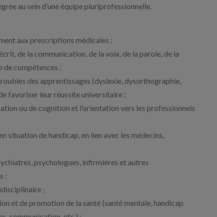
tégrée au sein d’une équipe pluriprofessionnelle.
ment aux prescriptions médicales ;
crit, de la communication, de la voix, de la parole, de la
mp de compétences ;
roubles des apprentissages (dyslexie, dysorthographie,
 favoriser leur réussite universitaire ;
tion ou de cognition et l’orientation vers les professionnels
 en situation de handicap, en lien avec les médecins,
sychiatres, psychologues, infirmières et autres
s ;
disciplinaire ;
tion et de promotion de la santé (santé mentale, handicap
es, communication, etc.) ;