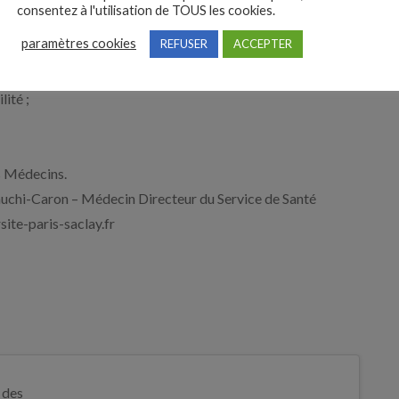
consentez à l'utilisation de TOUS les cookies.
paramètres cookies
REFUSER
ACCEPTER
lité ;
es Médecins.
Cauchi-Caron – Médecin Directeur du Service de Santé
site-paris-saclay.fr
 des