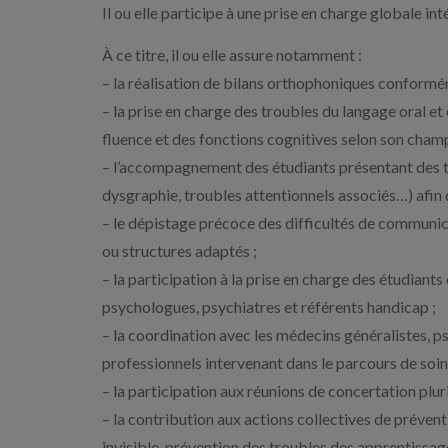
Il ou elle participe à une prise en charge globale in
À ce titre, il ou elle assure notamment :
– la réalisation de bilans orthophoniques conformé
– la prise en charge des troubles du langage oral et é
fluence et des fonctions cognitives selon son cha
– l’accompagnement des étudiants présentant des t
dysgraphie, troubles attentionnels associés…) afin de
– le dépistage précoce des difficultés de communica
ou structures adaptés ;
– la participation à la prise en charge des étudiants
psychologues, psychiatres et référents handicap ;
– la coordination avec les médecins généralistes, p
professionnels intervenant dans le parcours de soin
– la participation aux réunions de concertation pluri
– la contribution aux actions collectives de préven
invisible, prévention des troubles des apprentissag