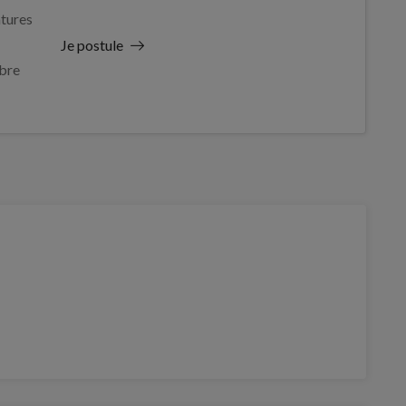
tures
Je postule
bre