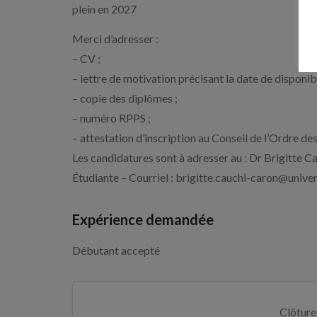
plein en 2027
Merci d’adresser :
– CV ;
– lettre de motivation précisant la date de disponibi
– copie des diplômes ;
– numéro RPPS ;
– attestation d’inscription au Conseil de l’Ordre d
Les candidatures sont à adresser au : Dr Brigitte 
Étudiante – Courriel : brigitte.cauchi-caron@univer
Expérience demandée
Débutant accepté
Clôture