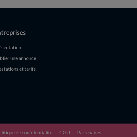
treprises
ésentation
blier une annonce
estations et tarifs
litique de confidentialité
CGU
Partenaires