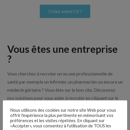
Créez votre CV !
Vous êtes une entreprise
?
Vous cherchez à recruter un ou une professionnelle de
santé par exemple un infirmier, un pharmacien ou encore un
médecin gériatre ? Vous êtes sur le bon site. Découvrez
nos solutions pour vous aider à recruter en cliquant sur le
bouton ci-dessous.
Nous utilisons des cookies sur notre site Web pour vous
offrir l'expérience la plus pertinente en mémorisant vos
préférences et les visites répétées. En cliquant sur
Nos solutions entreprises
«Accepter», vous consentez à l'utilisation de TOUS les