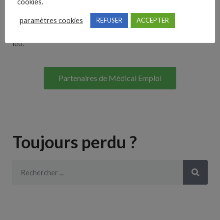
cookies.
Lorem ipsum dolor sit amet, consectetur adipiscing elit. Ut
paramètres cookies
REFUSER
ACCEPTER
elit tellus, luctus nec ullamcorper mattis, pulvinar dapibus
leo.
Partenaires de Médical Emploi
Toujours perdu ?