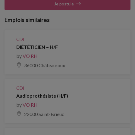
Je postule
Emplois similaires
CDI
DIÉTÉTICIEN – H/F
by
VO RH
36000 Châteauroux
CDI
Audioprothésiste (H/F)
by
VO RH
22000 Saint-Brieuc