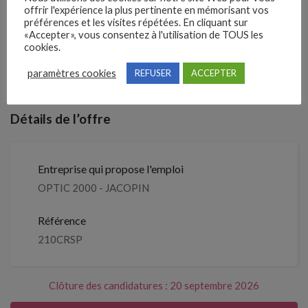
offrir l'expérience la plus pertinente en mémorisant vos
préférences et les visites répétées. En cliquant sur
2 mois
Il y a
«Accepter», vous consentez à l'utilisation de TOUS les
cookies.
Clôture des candidatures : 20
Je postule
paramètres cookies
REFUSER
ACCEPTER
septembre 2026
Détails de l’offre
Entreprise qui propose l'emploi
OPTIC 2000 - JACOPIN
Référence
210CRSP
Clôture des candidatures : 20 septembre 2026