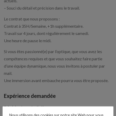
actuels.
– Souci du détail et précision dans le travail.
Le contrat que nous proposons :
Contrat à 35H/Semaine, +1h supplémentaire.
Travail sur 4 jours, dont régulièrement le samedi.
Une heure de pause le midi.
Si vous êtes passionné(e) par l’optique, que vous avez les
compétences requises et que vous souhaitez faire partie
d’une équipe dynamique, nous vous invitons à postuler par
mail.
Une immersion avant embauche pourra vous être proposée.
Expérience demandée
2 An(s) - si pas de diplôme
Nous utilisons des cookies sur notre site Web pour vous