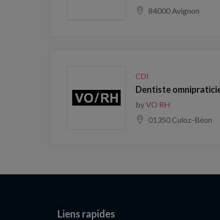
84000 Avignon
CDI
Dentiste omnipratici
by
VO RH
01350 Culoz-Béon
Liens rapides