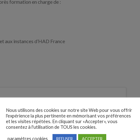
après formation en charge de :
e et aux instances d’HAD France
 des
tures
Nous utilisons des cookies sur notre site Web pour vous offrir
l'expérience la plus pertinente en mémorisant vos préférences
Je postule
et les visites répétées. En cliquant sur «Accepter», vous
bre
consentez à l'utilisation de TOUS les cookies.
paramètres cookies
REFUSER
ACCEPTER