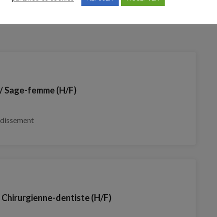
 Sage-femme (H/F)
ndissement
/ Chirurgienne-dentiste (H/F)