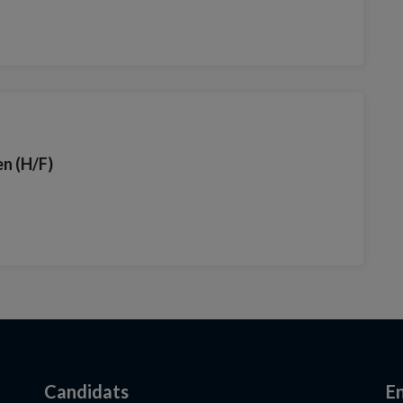
en (H/F)
Candidats
En