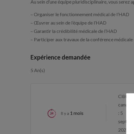
Au sein d’une équipe pluridisciplinaire, vous serez 
– Organiser le fonctionnement médical de l’HAD
– Œuvrer au sein de l’équipe de l’HAD
– Garantir la crédibilité médicale de l’HAD
– Participer aux travaux de la conférence médical
Expérience demandée
5 An(s)
Clôture
candida
1 mois
: 5
Il y a
septem
2026