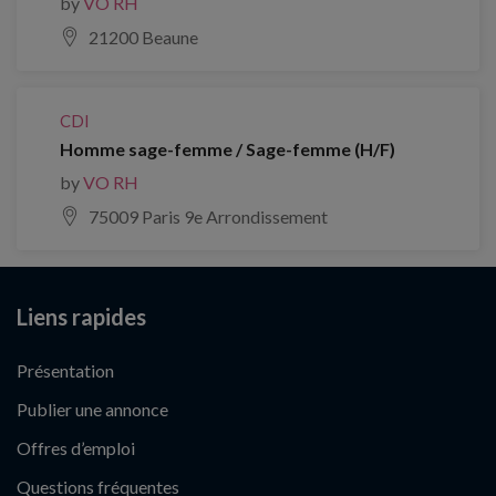
by
VO RH
21200 Beaune
CDI
Homme sage-femme / Sage-femme (H/F)
by
VO RH
75009 Paris 9e Arrondissement
Liens rapides
Présentation
Publier une annonce
Offres d’emploi
Questions fréquentes