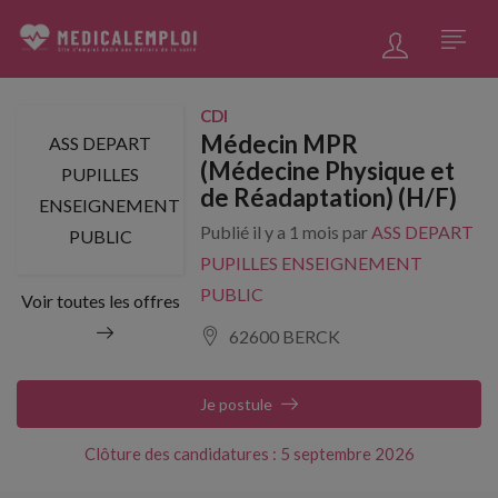
CDI
Médecin MPR
ASS DEPART
(Médecine Physique et
PUPILLES
de Réadaptation) (H/F)
ENSEIGNEMENT
Publié il y a 1 mois par
ASS DEPART
PUBLIC
PUPILLES ENSEIGNEMENT
PUBLIC
Voir toutes les offres
62600 BERCK
Je postule
Clôture des candidatures : 5 septembre 2026