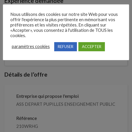
Expérience demandée
1 An(s)
Nous utilisons des cookies sur notre site Web pour vous
offrir l'expérience la plus pertinente en mémorisant vos
préférences et les visites répétées. En cliquant sur
«Accepter», vous consentez à l'utilisation de TOUS les
1 mois
cookies.
Il y a
paramètres cookies
REFUSER
ACCEPTER
Clôture des candidatures : 5
Je postule
septembre 2026
Détails de l’offre
Entreprise qui propose l'emploi
ASS DEPART PUPILLES ENSEIGNEMENT PUBLIC
Référence
210WRHG