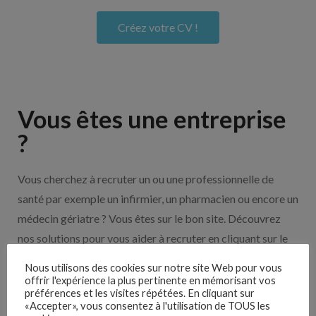
Créez votre CV !
Vous êtes une entreprise
?
Vous cherchez à recruter un ou une professionnelle de
santé par exemple un infirmier, un pharmacien ou encore un
médecin gériatre ? Vous êtes sur le bon site. Découvrez
nos solutions pour vous aider à recruter en cliquant sur le
bouton ci-dessous.
Nous utilisons des cookies sur notre site Web pour vous
offrir l'expérience la plus pertinente en mémorisant vos
préférences et les visites répétées. En cliquant sur
Nos solutions entreprises
«Accepter», vous consentez à l'utilisation de TOUS les