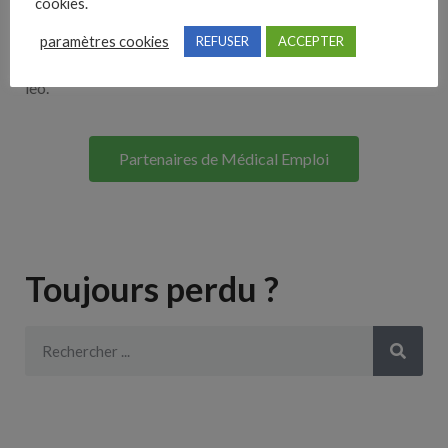
cookies.
Lorem ipsum dolor sit amet, consectetur adipiscing elit. Ut
paramètres cookies
REFUSER
ACCEPTER
elit tellus, luctus nec ullamcorper mattis, pulvinar dapibus
leo.
Partenaires de Médical Emploi
Toujours perdu ?