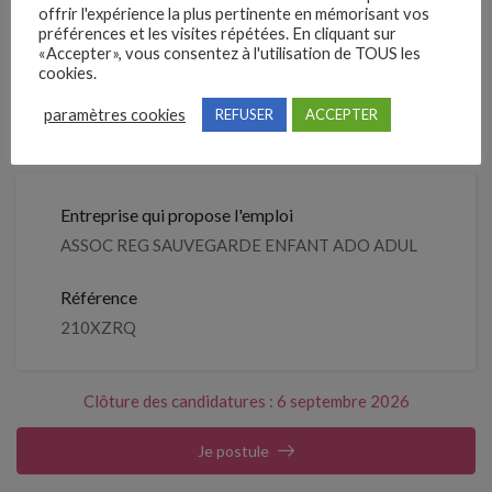
offrir l'expérience la plus pertinente en mémorisant vos
préférences et les visites répétées. En cliquant sur
Clôture des candidatures : 6
«Accepter», vous consentez à l'utilisation de TOUS les
Je postule
septembre 2026
cookies.
paramètres cookies
REFUSER
ACCEPTER
Détails de l’offre
Entreprise qui propose l'emploi
ASSOC REG SAUVEGARDE ENFANT ADO ADUL
Référence
210XZRQ
Clôture des candidatures : 6 septembre 2026
Je postule