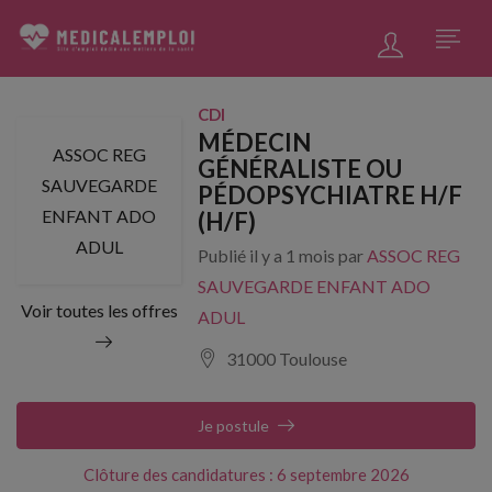
CDI
MÉDECIN
ASSOC REG
GÉNÉRALISTE OU
SAUVEGARDE
PÉDOPSYCHIATRE H/F
ENFANT ADO
(H/F)
ADUL
Publié il y a 1 mois par
ASSOC REG
SAUVEGARDE ENFANT ADO
Voir toutes les offres
ADUL
31000 Toulouse
Je postule
Clôture des candidatures : 6 septembre 2026