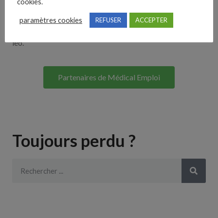
cookies.
Lorem ipsum dolor sit amet, consectetur adipiscing elit. Ut
paramètres cookies
REFUSER
ACCEPTER
elit tellus, luctus nec ullamcorper mattis, pulvinar dapibus
leo.
Partenaires de Médical Emploi
Toujours perdu ?