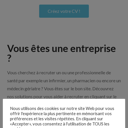
Créez votre CV !
Vous êtes une entreprise
?
Vous cherchez à recruter un ou une professionnelle de
santé par exemple un infirmier, un pharmacien ou encore un
médecin gériatre ? Vous êtes sur le bon site. Découvrez
nos solutions pour vous aider à recruter en cliquant sur le
bouton ci-dessous.
Nous utilisons des cookies sur notre site Web pour vous
offrir l'expérience la plus pertinente en mémorisant vos
préférences et les visites répétées. En cliquant sur
Nos solutions entreprises
«Accepter», vous consentez à l'utilisation de TOUS les