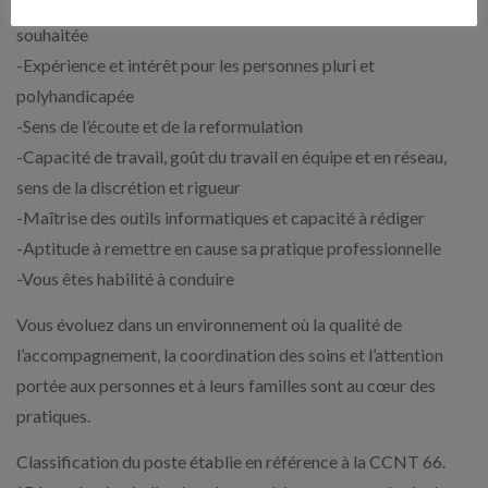
-Expérience dans le secteur du handicap/polyhandicap
souhaitée
-Expérience et intérêt pour les personnes pluri et
polyhandicapée
-Sens de l’écoute et de la reformulation
-Capacité de travail, goût du travail en équipe et en réseau,
sens de la discrétion et rigueur
-Maîtrise des outils informatiques et capacité à rédiger
-Aptitude à remettre en cause sa pratique professionnelle
-Vous êtes habilité à conduire
Vous évoluez dans un environnement où la qualité de
l’accompagnement, la coordination des soins et l’attention
portée aux personnes et à leurs familles sont au cœur des
pratiques.
Classification du poste établie en référence à la CCNT 66.