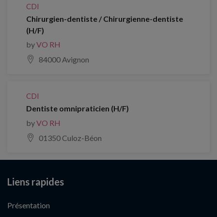
CDI
Chirurgien-dentiste / Chirurgienne-dentiste
(H/F)
by
VO RH
84000 Avignon
CDI
Dentiste omnipraticien (H/F)
by
VO RH
01350 Culoz-Béon
Liens rapides
Présentation