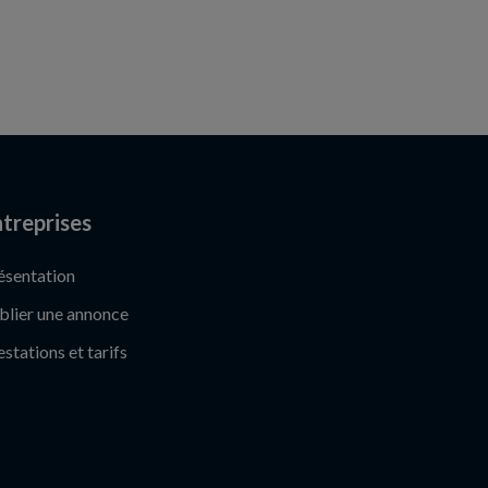
treprises
ésentation
blier une annonce
estations et tarifs