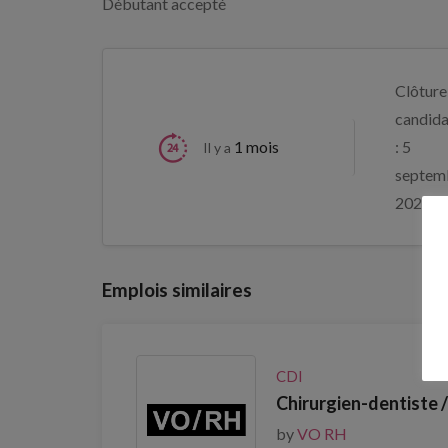
Débutant accepté
Clôture
candida
1 mois
: 5
Il y a
septem
2026
Emplois similaires
CDI
Chirurgien-dentiste 
by
VO RH