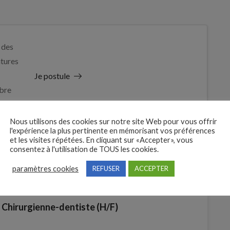
 des
tures
Je postule
bre
Nous utilisons des cookies sur notre site Web pour vous offrir
l'expérience la plus pertinente en mémorisant vos préférences
et les visites répétées. En cliquant sur «Accepter», vous
consentez à l'utilisation de TOUS les cookies.
paramètres cookies
REFUSER
ACCEPTER
/ Chirurgienne-dentiste (H/F)