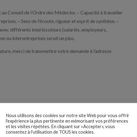
t au Conseil de l’Ordre des Médecins. – Capacité à travailler
prises. – Sens de l’écoute, rigueur et esprit de synthèse. –
vec différents interlocuteurs (salariés, employeurs,
 ou interentreprises serait un plus.
dature, merci de transmettre votre demande à l’adresse
Nous utilisons des cookies sur notre site Web pour vous offrir
 des
l'expérience la plus pertinente en mémorisant vos préférences
tures
et les visites répétées. En cliquant sur «Accepter», vous
consentez à l'utilisation de TOUS les cookies.
Je postule