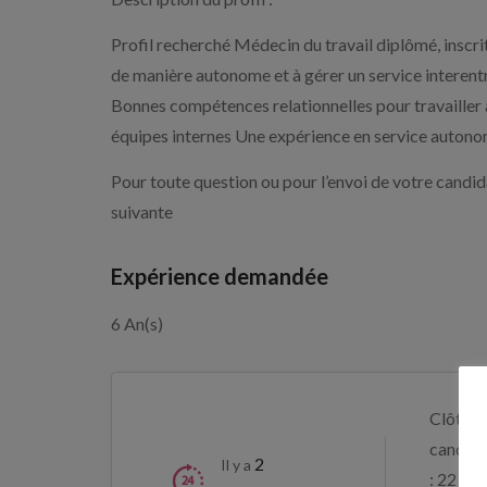
Profil recherché Médecin du travail diplômé, inscri
de manière autonome et à gérer un service interentre
Bonnes compétences relationnelles pour travailler a
équipes internes Une expérience en service autonome
Pour toute question ou pour l’envoi de votre candi
suivante
Expérience demandée
6 An(s)
Clôture
candida
2
Il y a
: 22