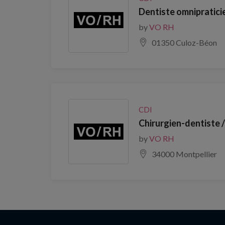
Dentiste omnipratici
by
VO RH
01350 Culoz-Béon
CDI
Chirurgien-dentiste 
by
VO RH
34000 Montpellier