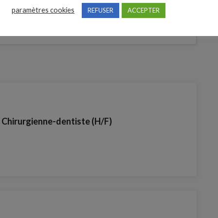
bre
paramètres cookies
REFUSER
ACCEPTER
/ Chirurgienne-dentiste (H/F)