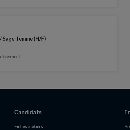
 Sage-femme (H/F)
ndissement
Candidats
En
Fiches métiers
Pr