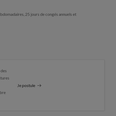
ebdomadaires, 25 jours de congés annuels et
 des
tures
Je postule
bre