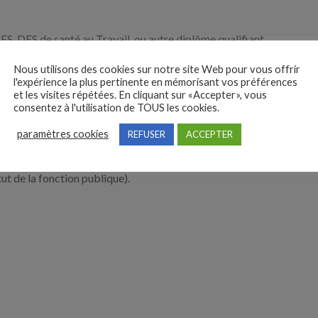
ES, DES de santé au Travail, ou autre diplôme qualifiant
Nous utilisons des cookies sur notre site Web pour vous offrir
ous former.
l'expérience la plus pertinente en mémorisant vos préférences
et les visites répétées. En cliquant sur «Accepter», vous
t obligatoire
consentez à l'utilisation de TOUS les cookies.
paramètres cookies
REFUSER
ACCEPTER
blissements de santé, et des principales réglementations en
ut de la fonction publique).