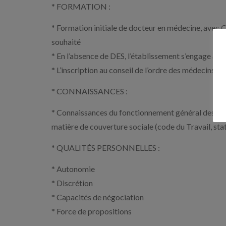
* FORMATION :
* Formation initiale de docteur en médecine, avec C
souhaité
* En l’absence de DES, l’établissement s’engage à v
* L’inscription au conseil de l’ordre des médecins es
* CONNAISSANCES :
* Connaissances du fonctionnement général des éta
matière de couverture sociale (code du Travail, stat
* QUALITÉS PERSONNELLES :
* Autonomie
* Discrétion
* Capacités de négociation
* Force de propositions