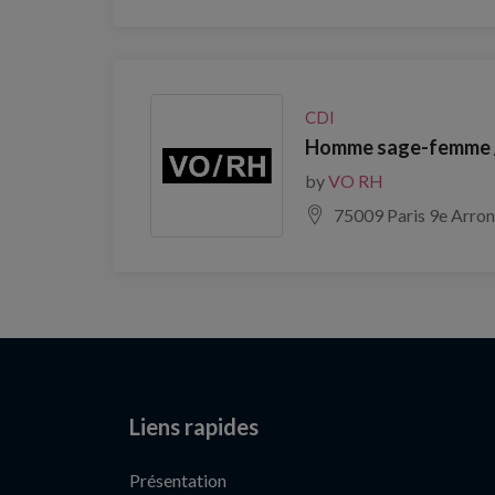
CDI
Homme sage-femme /
by
VO RH
75009 Paris 9e Arro
Liens rapides
Présentation