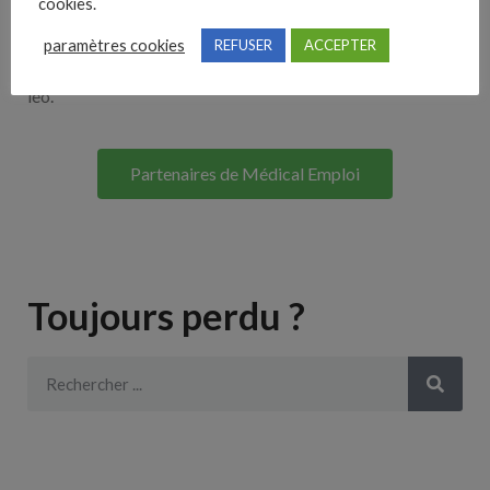
cookies.
Lorem ipsum dolor sit amet, consectetur adipiscing elit. Ut
paramètres cookies
REFUSER
ACCEPTER
elit tellus, luctus nec ullamcorper mattis, pulvinar dapibus
leo.
Partenaires de Médical Emploi
Toujours perdu ?