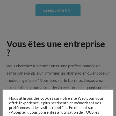
Créez votre CV !
Vous êtes une entreprise
?
Vous cherchez à recruter un ou une professionnelle de
santé par exemple un infirmier, un pharmacien ou encore un
médecin gériatre ? Vous êtes sur le bon site. Découvrez
nos solutions pour vous aider à recruter en cliquant sur le
bouton ci-dessous.
Nous utilisons des cookies sur notre site Web pour vous
offrir l'expérience la plus pertinente en mémorisant vos
préférences et les visites répétées. En cliquant sur
Nos solutions entreprises
«Accepter», vous consentez à l'utilisation de TOUS les