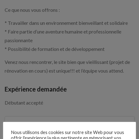
Ce que nous vous offrons :
* Travailler dans un environnement bienveillant et solidaire
* Faire partie d’une aventure humaine et professionnelle
passionnante
* Possibilité de formation et de développement
Venez nous rencontrer, le site bien que vieillissant (projet de
rénovation en cours) est unique!!! et l’équipe vous attend.
Expérience demandée
Débutant accepté
1 mois
Il y a
Nous utilisons des cookies sur notre site Web pour vous
offrir l'expérience la plus pertinente en mémorisant vos