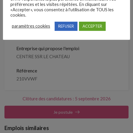
Clôture des candidatures : 5
préférences et les visites répétées. En cliquant sur
Je postule
septembre 2026
«Accepter», vous consentez à l'utilisation de TOUS les
cookies.
Détails de l’offre
paramètres cookies
REFUSER
ACCEPTER
Entreprise qui propose l'emploi
CENTRE SSR LE CHATEAU
Référence
210VVWF
Clôture des candidatures : 5 septembre 2026
Je postule
Emplois similaires