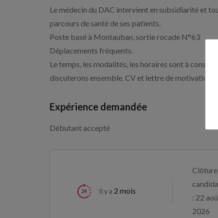
Le médecin du DAC intervient en subsidiarité et to
parcours de santé de ses patients.
Poste basé à Montauban, sortie rocade N°63
Déplacements fréquents.
Le temps, les modalités, les horaires sont à constr
discuterons ensemble. CV et lettre de motivation
Expérience demandée
Débutant accepté
Clôture
candida
2 mois
Il y a
: 22 aoû
2026