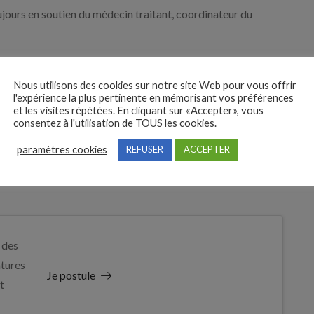
ujours en soutien du médecin traitant, coordinateur du
Nous utilisons des cookies sur notre site Web pour vous offrir
uire avec vous. Transmettez votre candidature, nous en
l'expérience la plus pertinente en mémorisant vos préférences
et les visites répétées. En cliquant sur «Accepter», vous
consentez à l'utilisation de TOUS les cookies.
paramètres cookies
REFUSER
ACCEPTER
 des
tures
Je postule
t