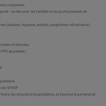
atives complexes
rivé – en lien avec les familles et les professionnels de
ômes (douleur, dyspnée, anxiété, symptômes réfractaires)
ciales et libérales
u PPS du patient ;
CP
palliative
on de l’EMSP
oire, les structures hospitalières, et favorise le partenariat