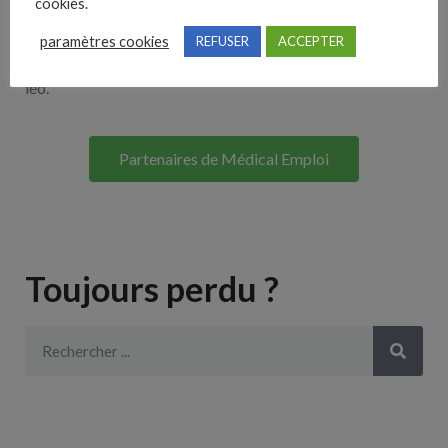
cookies.
Lorem ipsum dolor sit amet, consectetur adipiscing elit. Ut
paramètres cookies
REFUSER
ACCEPTER
elit tellus, luctus nec ullamcorper mattis, pulvinar dapibus
leo.
Partenaires de Médical Emploi
Toujours perdu ?