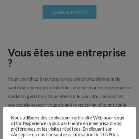
Créez votre CV !
Vous êtes une entreprise
?
Vous cherchez à recruter un ou une professionnelle de
santé par exemple un infirmier, un pharmacien ou encore un
médecin gériatre ? Vous êtes sur le bon site. Découvrez
nos solutions pour vous aider à recruter en cliquant sur le
bouton ci-dessous.
Nous utilisons des cookies sur notre site Web pour vous
offrir l'expérience la plus pertinente en mémorisant vos
préférences et les visites répétées. En cliquant sur
Nos solutions entreprises
«Accepter», vous consentez à l'utilisation de TOUS les