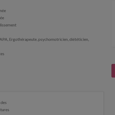
gnée
née
blissement
 : APA, Ergothérapeute, psychomotricien, diététicien,
tes
 des
tures