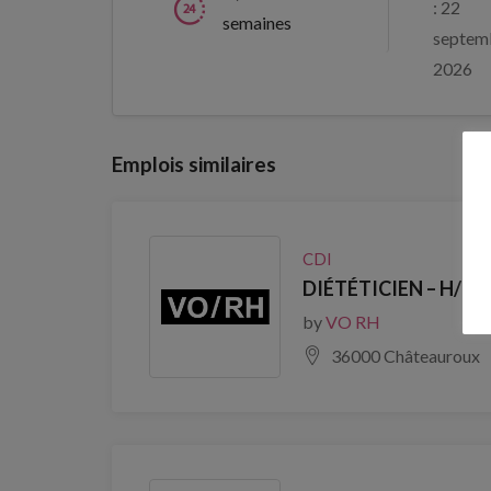
: 22
semaines
septem
2026
Emplois similaires
CDI
DIÉTÉTICIEN – H/F
by
VO RH
36000 Châteauroux