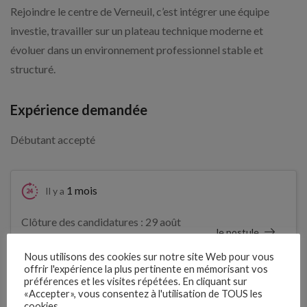
Rejoindre le centre de Verneuil, c’est intégrer une équipe
investie, travailler sur un plateau technique moderne et
évoluer dans un environnement professionnel stable et
structuré.
Expérience demandée
Débutant accepté
1 mois
Il y a
Clôture des candidatures : 29 août
Je postule
2026
Nous utilisons des cookies sur notre site Web pour vous
offrir l'expérience la plus pertinente en mémorisant vos
Détails de l’offre
préférences et les visites répétées. En cliquant sur
«Accepter», vous consentez à l'utilisation de TOUS les
cookies.