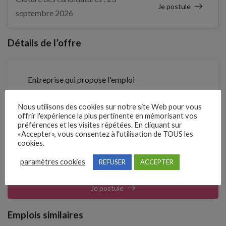
Je postule
septembre 2026
Détails de l’offre
Entreprise qui propose l'emploi
CH de DENAIN - Pole Médico-Technique
Nous utilisons des cookies sur notre site Web pour vous
offrir l'expérience la plus pertinente en mémorisant vos
Référence
préférences et les visites répétées. En cliquant sur
5441408
«Accepter», vous consentez à l'utilisation de TOUS les
cookies.
paramètres cookies
REFUSER
ACCEPTER
Clôture des candidatures : 23 septembre 2026
Je postule
Emplois similaires