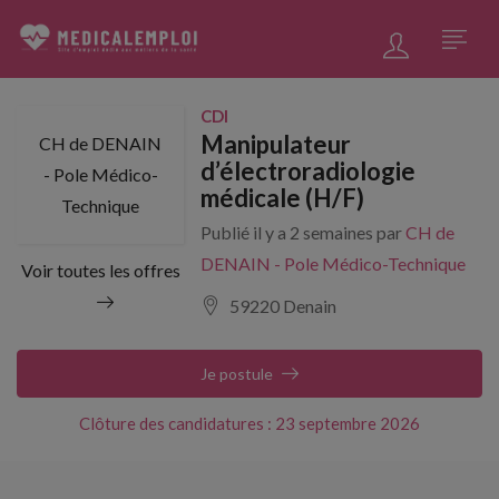
CDI
Manipulateur
CH de DENAIN
d’électroradiologie
- Pole Médico-
médicale (H/F)
Technique
Publié il y a 2 semaines par
CH de
DENAIN - Pole Médico-Technique
Voir toutes les offres
59220 Denain
Je postule
Clôture des candidatures : 23 septembre 2026