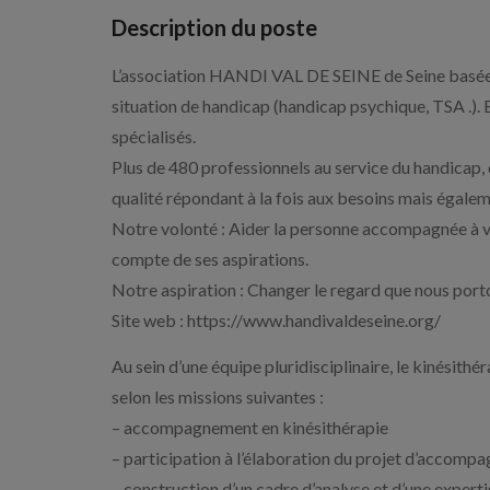
Description du poste
L’association HANDI VAL DE SEINE de Seine basée 
situation de handicap (handicap psychique, TSA .). 
spécialisés.
Plus de 480 professionnels au service du handicap, 
qualité répondant à la fois aux besoins mais égalem
Notre volonté : Aider la personne accompagnée à vivr
compte de ses aspirations.
Notre aspiration : Changer le regard que nous porton
Site web : https://www.handivaldeseine.org/
Au sein d’une équipe pluridisciplinaire, le kinésit
selon les missions suivantes :
– accompagnement en kinésithérapie
– participation à l’élaboration du projet d’accom
– construction d’un cadre d’analyse et d’une expert