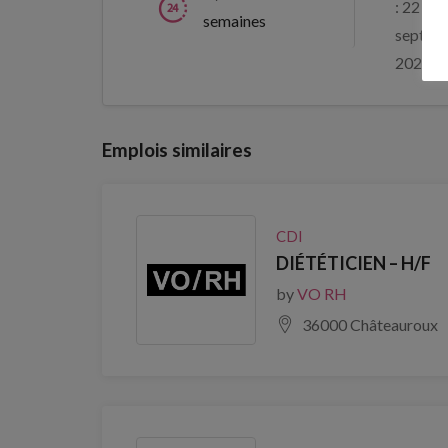
: 22
semaines
septem
2026
Emplois similaires
CDI
DIÉTÉTICIEN – H/F
by
VO RH
36000 Châteauroux