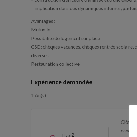
– implication dans des dynamiques internes, partenar
Avantages :
Mutuelle
Possibilité de logement sur place
CSE : chèques vacances, chèques rentrée scolaire, 
diverses
Restauration collective
Expérience demandée
1 An(s)
Clôture
candida
2
Il y a