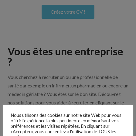
Créez votre CV !
Vous êtes une entreprise
?
Vous cherchez à recruter un ou une professionnelle de
santé par exemple un infirmier, un pharmacien ou encore un
médecin gériatre ? Vous êtes sur le bon site. Découvrez
nos solutions pour vous aider à recruter en cliquant sur le
bouton ci-dessous.
Nous utilisons des cookies sur notre site Web pour vous
offrir l'expérience la plus pertinente en mémorisant vos
préférences et les visites répétées. En cliquant sur
Nos solutions entreprises
«Accepter», vous consentez à l'utilisation de TOUS les