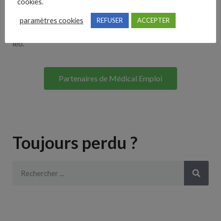
cookies.
Lorem ipsum dolor sit amet, consectetur adipiscing elit. Ut
paramètres cookies
REFUSER
ACCEPTER
elit tellus, luctus nec ullamcorper mattis, pulvinar dapibus
leo.
Partenaires de Médical Emploi
Toujours perdu ?